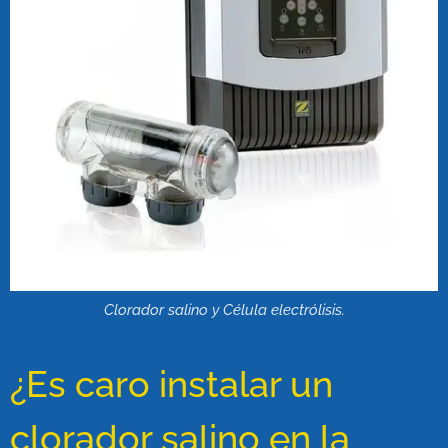
Clorador salino y Célula electrólisis.
¿Es caro instalar un
clorador salino en la