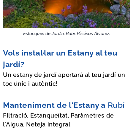
Estanques de Jardín, Rubí, Piscinas Álvarez.
Vols instal·lar un Estany al teu
jardí?
Un estany de jardí aportarà al teu jardí un
toc únic i autèntic!
Manteniment de l'Estany a
Rubí
Filtració, Estanqueïtat, Paràmetres de
l'Aigua, Neteja integral