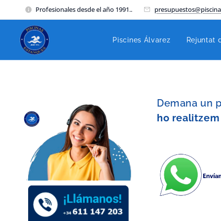
Profesionales desde el año 1991..
presupuestos@piscina
Piscines Álvarez
Rejuntat 
Demana un pr
ho realitzem 