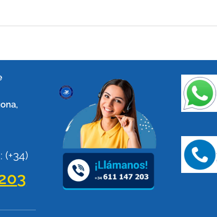
e
gona,
a
:
(+34)
 20
3