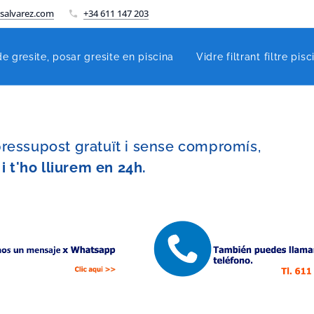
salvarez.com
+34 611 147 203
de gresite, posar gresite en piscina
Vidre filtrant filtre pisc
essupost gratuït i sense compromís,
i t'ho lliurem en 24h.