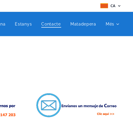
CA
ina
Estanys
Contacte
Matadepera
Més