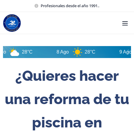
Profesionales desde el año 1991..
28°C
8 Ago
28°C
9 Ago
3
¿Quieres hacer
una reforma de tu
piscina en