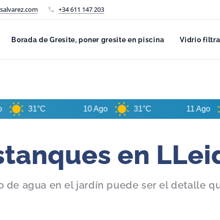
salvarez.com
+34 611 147 203
Borada de Gresite, poner gresite en piscina
Vidrio filtr
31°C
10 Ago
31°C
11 Ago
32°
stanques en LLei
 de agua en el jardín
puede ser el detalle q