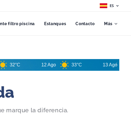
ES
ante filtro piscina
Estanques
Contacto
Más
C
12 Ago
33°C
13 Ago
34°C
da
ue marque la diferencia.