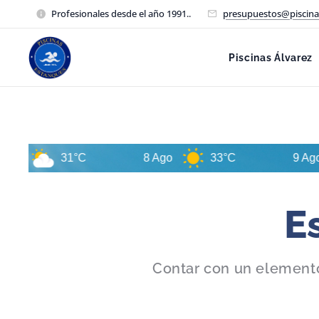
Profesionales desde el año 1991..
presupuestos@piscina
Piscinas Álvarez
31°C
8 Ago
33°C
9 Ago
E
Contar con un elemento