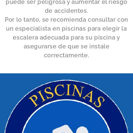
puede ser peligrosa y aumentar el riesgo
de accidentes.
Por lo tanto, se recomienda consultar con
un especialista en piscinas para elegir la
escalera adecuada para su piscina y
asegurarse de que se instale
correctamente.