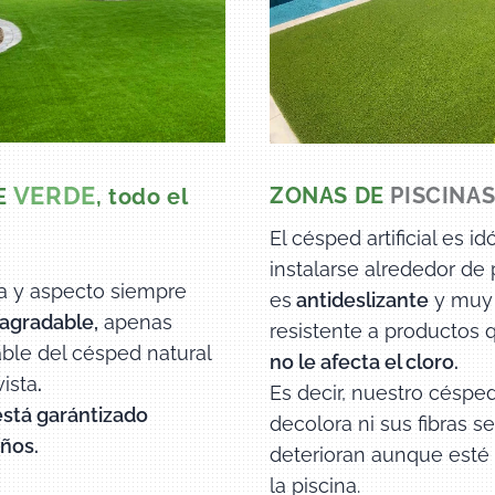
VERDE
ZONAS DE
PISCINA
E
,
todo el
El césped artificial es i
instalarse alrededor de 
a y aspecto siempre
es
antideslizante
y muy
 agradable,
apenas
resistente a productos 
able del césped natural
no le afecta el
cloro.
vista
.
Es decir, nuestro céspe
está garántizado
decolora ni sus fibras se
ños.
deterioran aunque esté
la piscina.