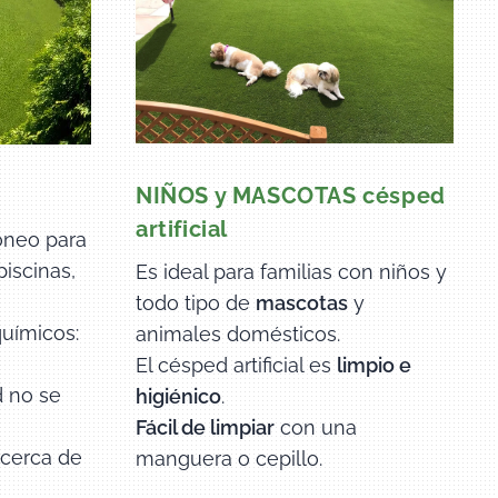
NIÑOS y MASCOTAS césped
S
artificial
dóneo para
piscinas,
Es ideal para familias con niños y
todo tipo de
mascotas
y
químicos:
animales domésticos.
El césped artificial es
limpio e
d no se
higiénico
.
Fácil de limpiar
con una
 cerca de
manguera o cepillo.