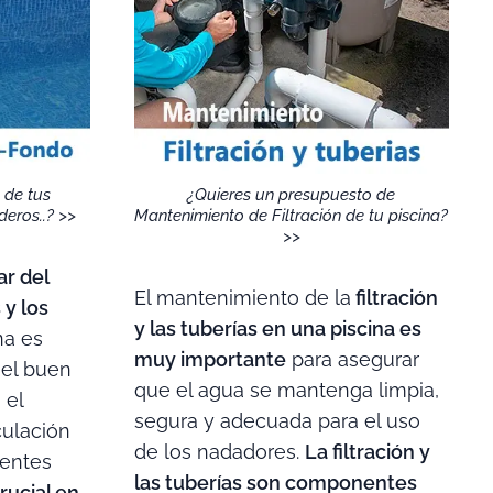
 de tus
¿Quieres un presupuesto de
eros..? >>
Mantenimiento de Filtración de tu piscina?
>>
r del
El mantenimiento de la
filtración
 y los
y las tuberías en una piscina es
na es
muy importante
para asegurar
 el buen
que el agua se mantenga limpia,
 el
segura y adecuada para el uso
culación
de los nadadores.
La filtración y
nentes
las tuberías son componentes
rucial en