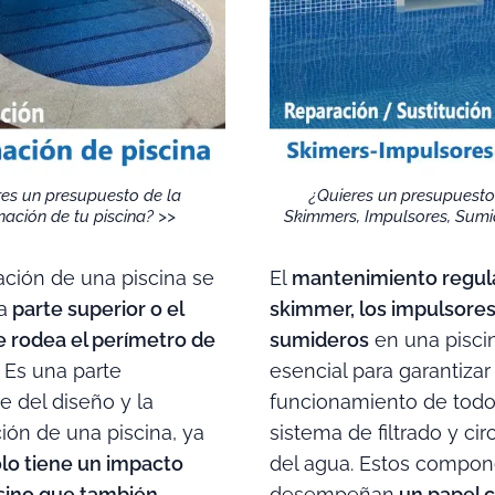
¿Quieres un presupuesto
res un presupuesto de la
Skimmers, Impulsores, Sumid
ación de tu piscina? >>
El
mantenimiento regula
ción de una piscina se
skimmer, los impulsores
a
parte superior o el
sumideros
en una pisci
 rodea el perímetro de
esencial para garantizar
. Es una parte
funcionamiento de todo
e del diseño y la
sistema de filtrado y cir
ión de una piscina, ya
del agua. Estos compo
lo tiene un impacto
desempeñan
un papel c
 sino que también