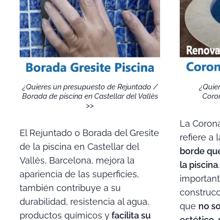
¿Quieres un presupuesto de Rejuntado /
¿Quie
Borada de piscina en Castellar del Vallès
Coron
>>
La Corona
El Rejuntado o Borada del Gresite
refiere a l
de la piscina en Castellar del
borde que
Vallès, Barcelona, mejora la
la piscina
apariencia de las superficies,
important
también contribuye a su
construcc
durabilidad, resistencia al agua,
que
no so
productos químicos y
facilita su
estético,