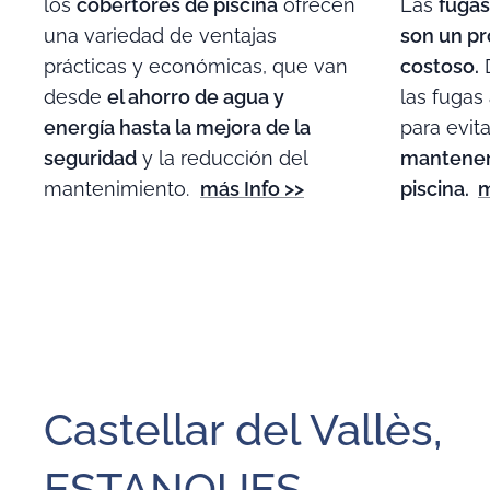
los
cobertores de piscina
ofrecen
Las
fugas
una variedad de ventajas
son un pr
prácticas y económicas, que van
costoso.
D
desde
el ahorro de agua y
las fugas
energía hasta la mejora de la
para evit
seguridad
y la reducción del
mantener 
mantenimiento.
más Info >>
piscina.
m
Castellar del Vallès,
ESTANQUES