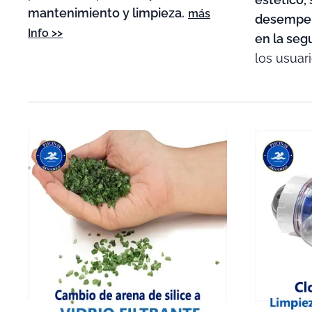
mantenimiento y limpieza.
más
desempeñ
Info >>
en la seg
los usuar