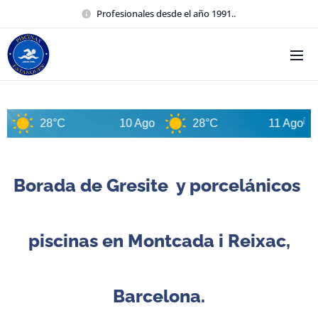
Profesionales desde el año 1991..
28°C
10 Ago
28°C
11 Ago
2
Borada de Gresite y porcelánicos
piscinas en Montcada i Reixac,
Barcelona.