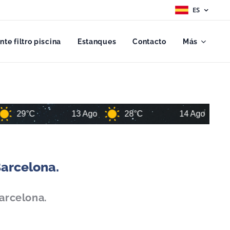
ES
ante filtro piscina
Estanques
Contacto
Más
13 Ago
28°C
14 Ago
29°C
Barcelona.
arcelona.