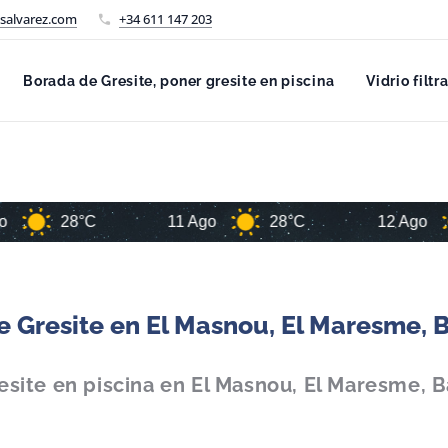
salvarez.com
+34 611 147 203
Borada de Gresite, poner gresite en piscina
Vidrio filtr
8°C
11 Ago
28°C
12 Ago
29°C
 Gresite en El Masnou, El Maresme, 
esite en piscina en El Masnou, El Maresme, B