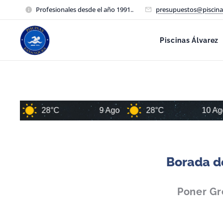
Profesionales desde el año 1991..
presupuestos@piscina
Piscinas Álvarez
28°C
9 Ago
28°C
10 Ago
2
Borada de
Poner Gr